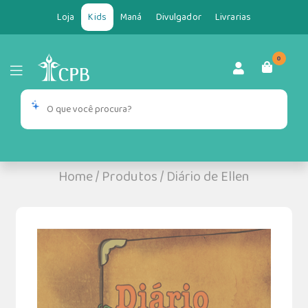
Loja
Kids
Maná
Divulgador
Livrarias
0
Home
/
Produtos
/
Diário de Ellen