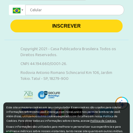
INSCREVER
Copyright 2021 - Casa Publicadora Brasileira. Todos os
Direitos Reservados.
CNPJ 44.194.660/0001-26.
Rodovia Antonio Romano Schincariol Km 106, Jardim
Tokio. Tatuí - SP, 18279-900
Este site armazena cookies em seu computador. Esses cookies são usados para coletar
informações sobre como você interage com nosso site e nos permite lembrar de você.
Além disso, utilizamos outros cookies explicados em detalhes em nossa Política de
Cookies. Para obter todas as informações sobre o tema, acesse
Política de Cookies.
Essas informações são utilizadas para melhorar e personalizar sua experiência e para
análises e métricas sobre nossos visitantes, tanto nesse site quanto em outras mídias.