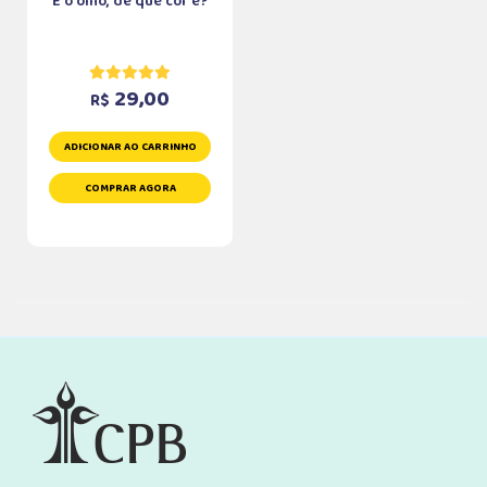
E o olho, de que cor é?
29,00
R$
ADICIONAR AO CARRINHO
COMPRAR AGORA