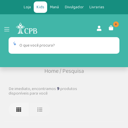
Loja
Kids
Maná
Divulgador
Livrarias
0
Home
/
Pesquisa
De imediato, encontramos
9
produtos
disponíveis para você