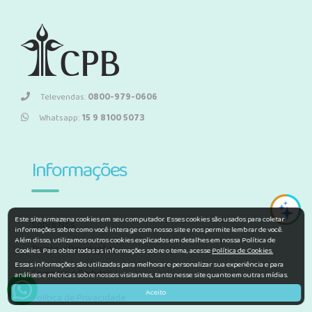
Televendas:
0800-979-0606
Whatsapp:
15 9 8100 5073
Informações
Este site armazena cookies em seu computador. Esses cookies são usados para coletar
Sobre Nós
informações sobre como você interage com nosso site e nos permite lembrar de você.
Além disso, utilizamos outros cookies explicados em detalhes em nossa Política de
Trocas e Devoluções
Cookies. Para obter todas as informações sobre o tema, acesse
Política de Cookies.
Essas informações são utilizadas para melhorar e personalizar sua experiência e para
Compras e Pedidos
análises e métricas sobre nossos visitantes, tanto nesse site quanto em outras mídias.
Aceito
Política de Privacidade