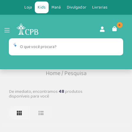
Loja
Kids
Maná
Divulgador
Livrarias
0
Home
/
Pesquisa
De imediato, encontramos
48
produtos
disponíveis para você