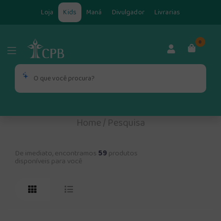
Loja
Kids
Maná
Divulgador
Livrarias
0
Home
/
Pesquisa
De imediato, encontramos
59
produtos
disponíveis para você