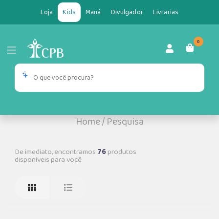
Loja
Kids
Maná
Divulgador
Livrarias
0
Home
/
Pesquisa
De imediato, encontramos
76
produtos
disponíveis para você