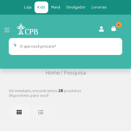
Loja
Kids
Maná
Divulgador
Livrarias
0
Home
/
Pesquisa
De imediato, encontramos
28
produtos
disponíveis para você