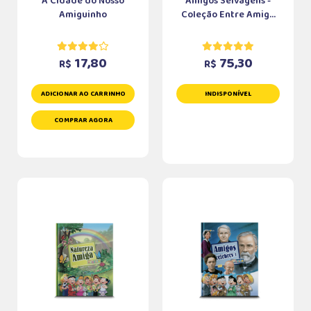
A Cidade do Nosso
Amigos Selvagens -
Amiguinho
Coleção Entre Amig...
17,80
75,30
R$
R$
ADICIONAR AO CARRINHO
INDISPONÍVEL
COMPRAR AGORA