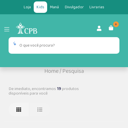
Loja
Kids
Maná
Divulgador
Livrarias
0
Home
/
Pesquisa
De imediato, encontramos
19
produtos
disponíveis para você