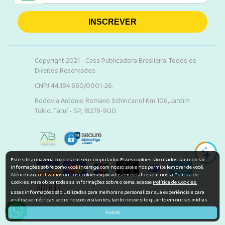
INSCREVER
Copyright 2021 - Casa Publicadora Brasileira. Todos os
Direitos Reservados.
CNPJ 44.194.660/0001-26.
Rodovia Antonio Romano Schincariol Km 106, Jardim
Tokio. Tatuí - SP, 18279-900
Este site armazena cookies em seu computador. Esses cookies são usados para coletar
informações sobre como você interage com nosso site e nos permite lembrar de você.
Além disso, utilizamos outros cookies explicados em detalhes em nossa Política de
Cookies. Para obter todas as informações sobre o tema, acesse
Política de Cookies.
Essas informações são utilizadas para melhorar e personalizar sua experiência e para
análises e métricas sobre nossos visitantes, tanto nesse site quanto em outras mídias.
Aceito