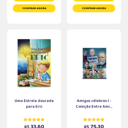
COMPRAR AGORA
COMPRAR AGORA
Uma Estrela dourada
Amigos célebres I -
para Eric
Coleção Entre Ami...
33,60
75,30
R$
R$