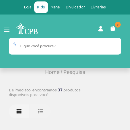
Loja
Kids
Maná
Divulgador
Livrarias
0
Home
/
Pesquisa
De imediato, encontramos
37
produtos
disponíveis para você