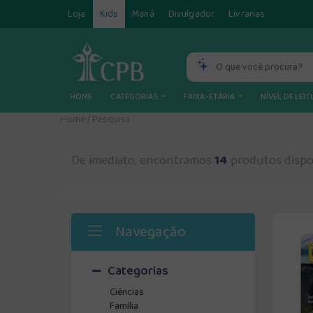
Loja
Kids
Maná
Divulgador
Livrarias
HOME
CATEGORIAS
FAIXA-ETÁRIA
NÍVEL DE LEI
Home
/
Pesquisa
De imediato, encontramos
14
produtos dispo
Navegação
Categorias
Ciências
Família