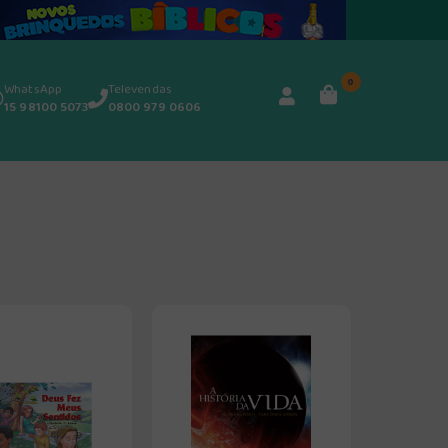
0
WhatsApp
Televendas
15 98100 5073
0800 979 0606