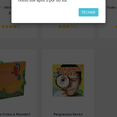
nosso site após o pôr do sol.
 - Série: Que Bicho
Terra de Gigantes
Tudo
FECHAR
é?
 Criou o Mundo?
Pequenos Seres