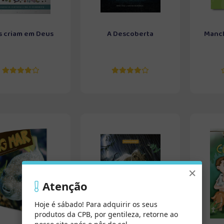
s criam em Deus
A Descoberta
Manch
×
Atenção
Hoje é sábado! Para adquirir os seus
produtos da CPB, por gentileza, retorne ao