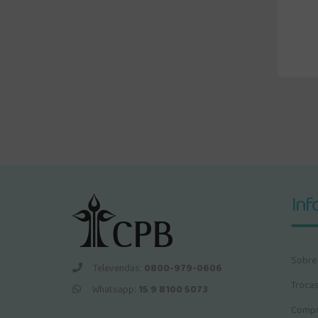
Inf
Sobre
Televendas:
0800-979-0606
Troca
Whatsapp:
15 9 8100 5073
Compr