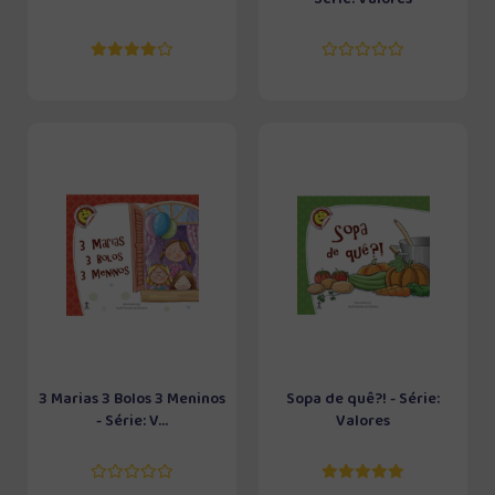
3 Marias 3 Bolos 3 Meninos
Sopa de quê?! - Série:
- Série: V...
Valores