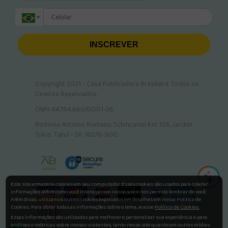
INSCREVER
Copyright 2021 - Casa Publicadora Brasileira. Todos os
Direitos Reservados.
CNPJ 44.194.660/0001-26.
Rodovia Antonio Romano Schincariol Km 106, Jardim
Tokio. Tatuí - SP, 18279-900
Este site armazena cookies em seu computador. Esses cookies são usados para coletar
informações sobre como você interage com nosso site e nos permite lembrar de você.
Além disso, utilizamos outros cookies explicados em detalhes em nossa Política de
Cookies. Para obter todas as informações sobre o tema, acesse
Política de Cookies.
Essas informações são utilizadas para melhorar e personalizar sua experiência e para
análises e métricas sobre nossos visitantes, tanto nesse site quanto em outras mídias.