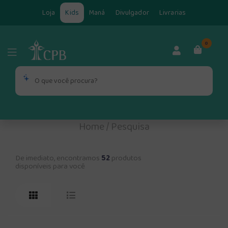
Loja
Kids
Maná
Divulgador
Livrarias
0
Home
/
Pesquisa
De imediato, encontramos
52
produtos
disponíveis para você