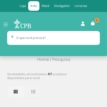
Loja
Kids
Maná
Divulgador
Livrarias
0
Home
/
Pesquisa
De imediato, encontramos
47
produtos
disponíveis para você