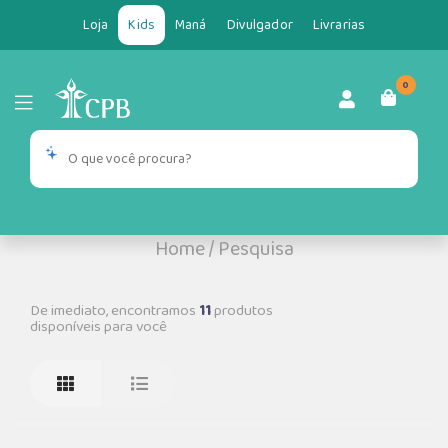
Loja
Kids
Maná
Divulgador
Livrarias
0
Home
/
Pesquisa
De imediato, encontramos
11
produtos
disponíveis para você