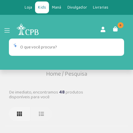
Loja
Kids
Maná
Divulgador
Livrarias
0
Home
/
Pesquisa
De imediato, encontramos
48
produtos
disponíveis para você