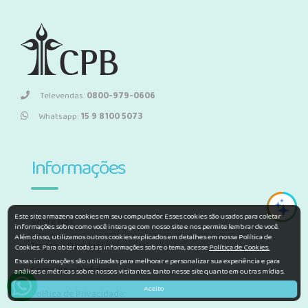
Televendas:
0800-979-0606
Whatsapp:
15 9 8100 5073
Informações
Este site armazena cookies em seu computador. Esses cookies são usados para coletar
Sobre Nós
informações sobre como você interage com nosso site e nos permite lembrar de você.
Além disso, utilizamos outros cookies explicados em detalhes em nossa Política de
Trocas e Devoluções
Cookies. Para obter todas as informações sobre o tema, acesse
Política de Cookies.
Essas informações são utilizadas para melhorar e personalizar sua experiência e para
Compras e Pedidos
análises e métricas sobre nossos visitantes, tanto nesse site quanto em outras mídias.
Aceito
Política de Privacidade